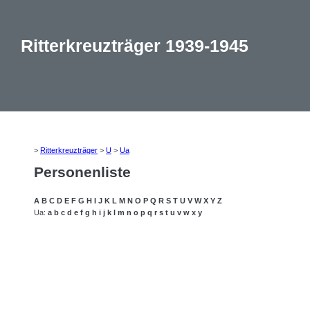
Ritterkreuzträger 1939-1945
>
Ritterkreuzträger
>
U
>
Ua
Personenliste
A
B
C
D
E
F
G
H
I
J
K
L
M
N
O
P
Q
R
S
T
U
V
W
X
Y
Z
Ua:
a
b
c
d
e
f
g
h
i
j
k
l
m
n
o
p
q
r
s
t
u
v
w
x
y