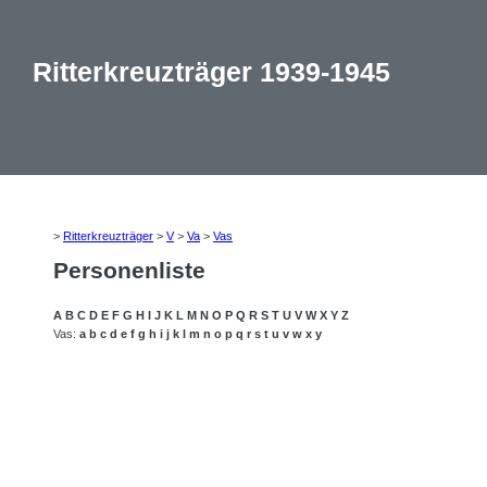
Ritterkreuzträger 1939-1945
>
Ritterkreuzträger
>
V
>
Va
>
Vas
Personenliste
A
B
C
D
E
F
G
H
I
J
K
L
M
N
O
P
Q
R
S
T
U
V
W
X
Y
Z
Vas:
a
b
c
d
e
f
g
h
i
j
k
l
m
n
o
p
q
r
s
t
u
v
w
x
y