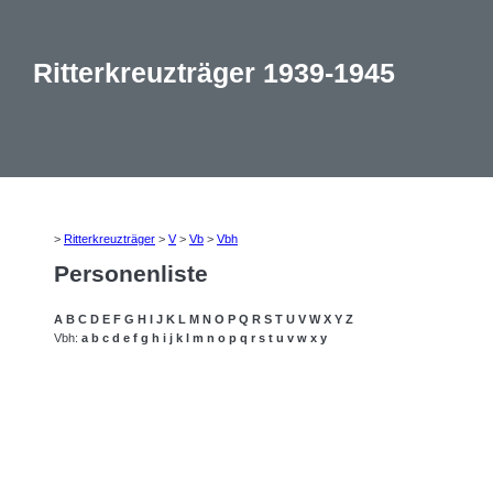
Ritterkreuzträger 1939-1945
>
Ritterkreuzträger
>
V
>
Vb
>
Vbh
Personenliste
A
B
C
D
E
F
G
H
I
J
K
L
M
N
O
P
Q
R
S
T
U
V
W
X
Y
Z
Vbh:
a
b
c
d
e
f
g
h
i
j
k
l
m
n
o
p
q
r
s
t
u
v
w
x
y