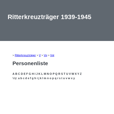
Ritterkreuzträger 1939-1945
>
Ritterkreuzträger
>
V
>
Vq
>
Vqt
Personenliste
A
B
C
D
E
F
G
H
I
J
K
L
M
N
O
P
Q
R
S
T
U
V
W
X
Y
Z
Vqt:
a
b
c
d
e
f
g
h
i
j
k
l
m
n
o
p
q
r
s
t
u
v
w
x
y