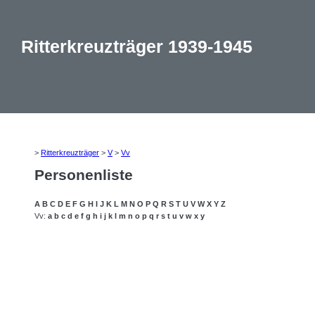
Ritterkreuzträger 1939-1945
>
Ritterkreuzträger
>
V
>
Vv
Personenliste
A
B
C
D
E
F
G
H
I
J
K
L
M
N
O
P
Q
R
S
T
U
V
W
X
Y
Z
Vv:
a
b
c
d
e
f
g
h
i
j
k
l
m
n
o
p
q
r
s
t
u
v
w
x
y