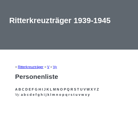
Ritterkreuzträger 1939-1945
>
Ritterkreuzträger
>
V
>
Vy
Personenliste
A
B
C
D
E
F
G
H
I
J
K
L
M
N
O
P
Q
R
S
T
U
V
W
X
Y
Z
Vy:
a
b
c
d
e
f
g
h
i
j
k
l
m
n
o
p
q
r
s
t
u
v
w
x
y