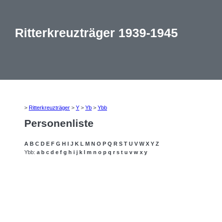
Ritterkreuzträger 1939-1945
>
Ritterkreuzträger
>
Y
>
Yb
>
Ybb
Personenliste
A
B
C
D
E
F
G
H
I
J
K
L
M
N
O
P
Q
R
S
T
U
V
W
X
Y
Z
Ybb:
a
b
c
d
e
f
g
h
i
j
k
l
m
n
o
p
q
r
s
t
u
v
w
x
y