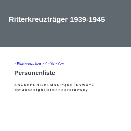
Ritterkreuzträger 1939-1945
>
Ritterkreuzträger
>
Y
>
Yb
>
Ybw
Personenliste
A
B
C
D
E
F
G
H
I
J
K
L
M
N
O
P
Q
R
S
T
U
V
W
X
Y
Z
Ybw:
a
b
c
d
e
f
g
h
i
j
k
l
m
n
o
p
q
r
s
t
u
v
w
x
y