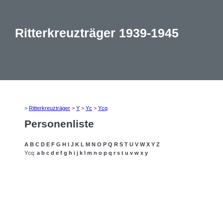
Ritterkreuzträger 1939-1945
>
Ritterkreuzträger
>
Y
>
Yc
>
Ycq
Personenliste
A
B
C
D
E
F
G
H
I
J
K
L
M
N
O
P
Q
R
S
T
U
V
W
X
Y
Z
Ycq:
a
b
c
d
e
f
g
h
i
j
k
l
m
n
o
p
q
r
s
t
u
v
w
x
y