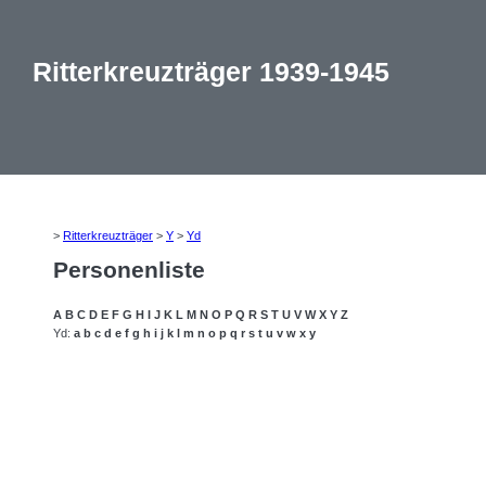
Ritterkreuzträger 1939-1945
>
Ritterkreuzträger
>
Y
>
Yd
Personenliste
A
B
C
D
E
F
G
H
I
J
K
L
M
N
O
P
Q
R
S
T
U
V
W
X
Y
Z
Yd:
a
b
c
d
e
f
g
h
i
j
k
l
m
n
o
p
q
r
s
t
u
v
w
x
y