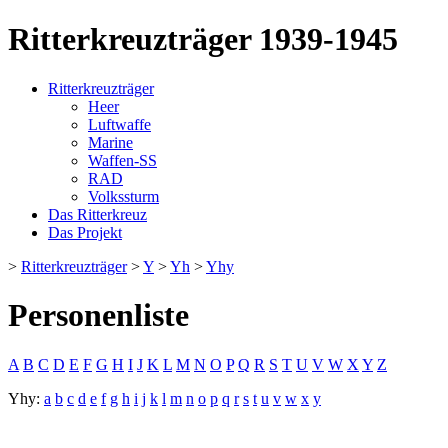
Ritterkreuzträger 1939-1945
Ritterkreuzträger
Heer
Luftwaffe
Marine
Waffen-SS
RAD
Volkssturm
Das Ritterkreuz
Das Projekt
>
Ritterkreuzträger
>
Y
>
Yh
>
Yhy
Personenliste
A
B
C
D
E
F
G
H
I
J
K
L
M
N
O
P
Q
R
S
T
U
V
W
X
Y
Z
Yhy:
a
b
c
d
e
f
g
h
i
j
k
l
m
n
o
p
q
r
s
t
u
v
w
x
y