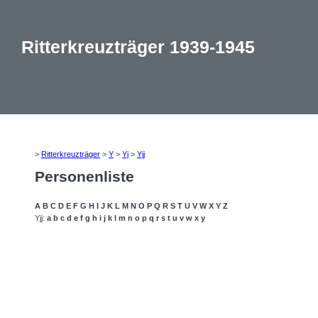
Ritterkreuzträger 1939-1945
>
Ritterkreuzträger
>
Y
>
Yj
>
Yjj
Personenliste
A
B
C
D
E
F
G
H
I
J
K
L
M
N
O
P
Q
R
S
T
U
V
W
X
Y
Z
Yjj:
a
b
c
d
e
f
g
h
i
j
k
l
m
n
o
p
q
r
s
t
u
v
w
x
y