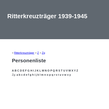
Ritterkreuzträger 1939-1945
>
Ritterkreuzträger
>
Z
>
Zg
Personenliste
A
B
C
D
E
F
G
H
I
J
K
L
M
N
O
P
Q
R
S
T
U
V
W
X
Y
Z
Zg:
a
b
c
d
e
f
g
h
i
j
k
l
m
n
o
p
q
r
s
t
u
v
w
x
y