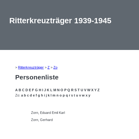
Ritterkreuzträger 1939-1945
>
Ritterkreuzträger
>
Z
>
Zo
Personenliste
A
B
C
D
E
F
G
H
I
J
K
L
M
N
O
P
Q
R
S
T
U
V
W
X
Y
Z
Zo:
a
b
c
d
e
f
g
h
i
j
k
l
m
n
o
p
q
r
s
t
u
v
w
x
y
Zorn, Eduard Emil Karl
Zorn, Gerhard