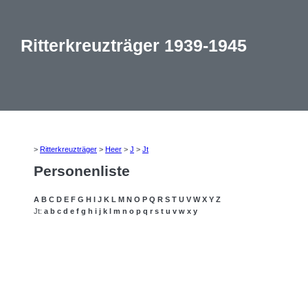
Ritterkreuzträger 1939-1945
>
Ritterkreuzträger
>
Heer
>
J
>
Jt
Personenliste
A
B
C
D
E
F
G
H
I
J
K
L
M
N
O
P
Q
R
S
T
U
V
W
X
Y
Z
Jt:
a
b
c
d
e
f
g
h
i
j
k
l
m
n
o
p
q
r
s
t
u
v
w
x
y