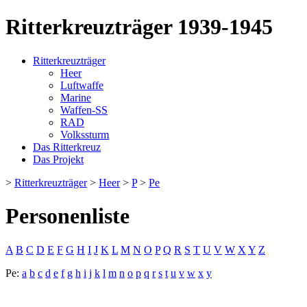
Ritterkreuzträger 1939-1945
Ritterkreuzträger
Heer
Luftwaffe
Marine
Waffen-SS
RAD
Volkssturm
Das Ritterkreuz
Das Projekt
>
Ritterkreuzträger
>
Heer
>
P
>
Pe
Personenliste
A
B
C
D
E
F
G
H
I
J
K
L
M
N
O
P
Q
R
S
T
U
V
W
X
Y
Z
Pe:
a
b
c
d
e
f
g
h
i
j
k
l
m
n
o
p
q
r
s
t
u
v
w
x
y