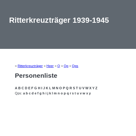
Ritterkreuzträger 1939-1945
>
Ritterkreuzträger
>
Heer
>
Q
>
Qp
>
Qps
Personenliste
A
B
C
D
E
F
G
H
I
J
K
L
M
N
O
P
Q
R
S
T
U
V
W
X
Y
Z
Qps:
a
b
c
d
e
f
g
h
i
j
k
l
m
n
o
p
q
r
s
t
u
v
w
x
y