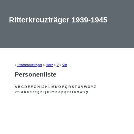
Ritterkreuzträger 1939-1945
>
Ritterkreuzträger
>
Heer
>
V
>
Vm
Personenliste
A
B
C
D
E
F
G
H
I
J
K
L
M
N
O
P
Q
R
S
T
U
V
W
X
Y
Z
Vm:
a
b
c
d
e
f
g
h
i
j
k
l
m
n
o
p
q
r
s
t
u
v
w
x
y