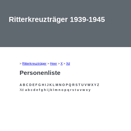
Ritterkreuzträger 1939-1945
>
Ritterkreuzträger
>
Heer
>
X
>
Xd
Personenliste
A
B
C
D
E
F
G
H
I
J
K
L
M
N
O
P
Q
R
S
T
U
V
W
X
Y
Z
Xd:
a
b
c
d
e
f
g
h
i
j
k
l
m
n
o
p
q
r
s
t
u
v
w
x
y