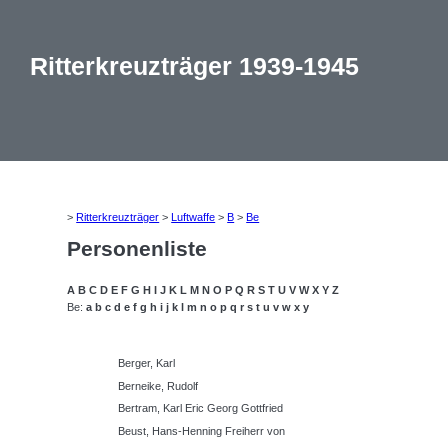
Ritterkreuzträger 1939-1945
>
Ritterkreuzträger
>
Luftwaffe
>
B
>
Be
Personenliste
A
B
C
D
E
F
G
H
I
J
K
L
M
N
O
P
Q
R
S
T
U
V
W
X
Y
Z
Be:
a
b
c
d
e
f
g
h
i
j
k
l
m
n
o
p
q
r
s
t
u
v
w
x
y
Berger, Karl
Berneike, Rudolf
Bertram, Karl Eric Georg Gottfried
Beust, Hans-Henning Freiherr von