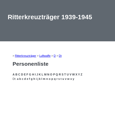
Ritterkreuzträger 1939-1945
>
Ritterkreuzträger
>
Luftwaffe
>
D
>
Dt
Personenliste
A
B
C
D
E
F
G
H
I
J
K
L
M
N
O
P
Q
R
S
T
U
V
W
X
Y
Z
Dt:
a
b
c
d
e
f
g
h
i
j
k
l
m
n
o
p
q
r
s
t
u
v
w
x
y