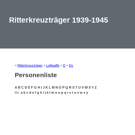
Ritterkreuzträger 1939-1945
>
Ritterkreuzträger
>
Luftwaffe
>
D
>
Dx
Personenliste
A
B
C
D
E
F
G
H
I
J
K
L
M
N
O
P
Q
R
S
T
U
V
W
X
Y
Z
Dx:
a
b
c
d
e
f
g
h
i
j
k
l
m
n
o
p
q
r
s
t
u
v
w
x
y