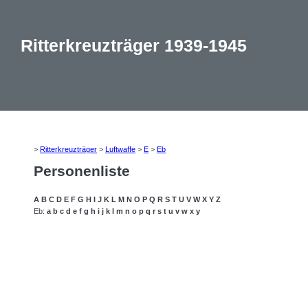
Ritterkreuzträger 1939-1945
>
Ritterkreuzträger
>
Luftwaffe
>
E
>
Eb
Personenliste
A
B
C
D
E
F
G
H
I
J
K
L
M
N
O
P
Q
R
S
T
U
V
W
X
Y
Z
Eb:
a
b
c
d
e
f
g
h
i
j
k
l
m
n
o
p
q
r
s
t
u
v
w
x
y