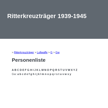
Ritterkreuzträger 1939-1945
>
Ritterkreuzträger
>
Luftwaffe
>
G
>
Gw
Personenliste
A
B
C
D
E
F
G
H
I
J
K
L
M
N
O
P
Q
R
S
T
U
V
W
X
Y
Z
Gw:
a
b
c
d
e
f
g
h
i
j
k
l
m
n
o
p
q
r
s
t
u
v
w
x
y