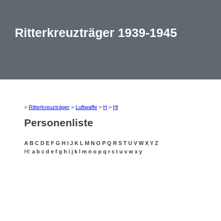
Ritterkreuzträger 1939-1945
>
Ritterkreuzträger
>
Luftwaffe
>
H
>
Hl
Personenliste
A
B
C
D
E
F
G
H
I
J
K
L
M
N
O
P
Q
R
S
T
U
V
W
X
Y
Z
Hl:
a
b
c
d
e
f
g
h
i
j
k
l
m
n
o
p
q
r
s
t
u
v
w
x
y