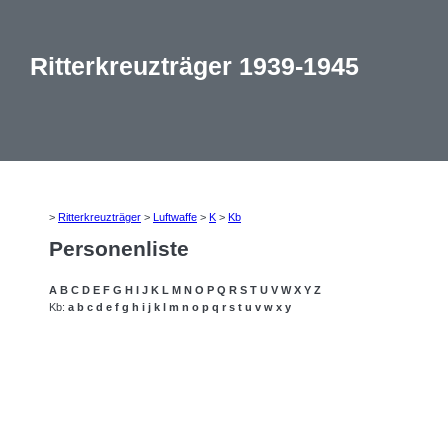
Ritterkreuzträger 1939-1945
>
Ritterkreuzträger
>
Luftwaffe
>
K
>
Kb
Personenliste
A
B
C
D
E
F
G
H
I
J
K
L
M
N
O
P
Q
R
S
T
U
V
W
X
Y
Z
Kb:
a
b
c
d
e
f
g
h
i
j
k
l
m
n
o
p
q
r
s
t
u
v
w
x
y