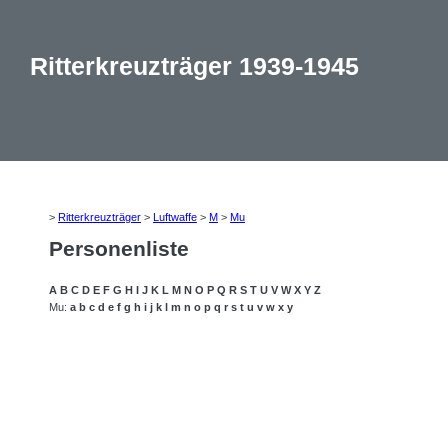
Ritterkreuzträger 1939-1945
>
Ritterkreuzträger
>
Luftwaffe
>
M
>
Mu
Personenliste
A
B
C
D
E
F
G
H
I
J
K
L
M
N
O
P
Q
R
S
T
U
V
W
X
Y
Z
Mu:
a
b
c
d
e
f
g
h
i
j
k
l
m
n
o
p
q
r
s
t
u
v
w
x
y