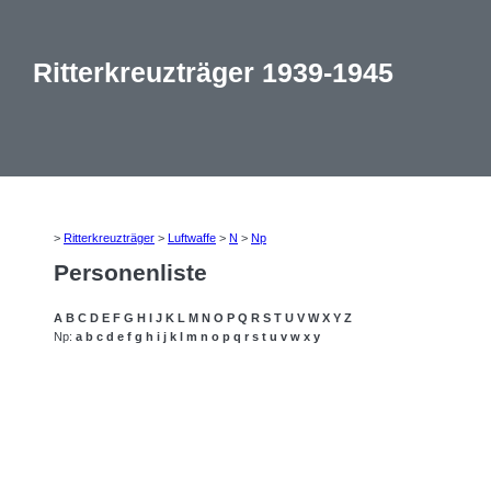
Ritterkreuzträger 1939-1945
>
Ritterkreuzträger
>
Luftwaffe
>
N
>
Np
Personenliste
A
B
C
D
E
F
G
H
I
J
K
L
M
N
O
P
Q
R
S
T
U
V
W
X
Y
Z
Np:
a
b
c
d
e
f
g
h
i
j
k
l
m
n
o
p
q
r
s
t
u
v
w
x
y