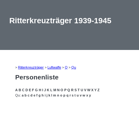
Ritterkreuzträger 1939-1945
>
Ritterkreuzträger
>
Luftwaffe
>
Q
>
Qu
Personenliste
A
B
C
D
E
F
G
H
I
J
K
L
M
N
O
P
Q
R
S
T
U
V
W
X
Y
Z
Qu:
a
b
c
d
e
f
g
h
i
j
k
l
m
n
o
p
q
r
s
t
u
v
w
x
y