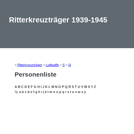
Ritterkreuzträger 1939-1945
>
Ritterkreuzträger
>
Luftwaffe
>
S
>
Sj
Personenliste
A
B
C
D
E
F
G
H
I
J
K
L
M
N
O
P
Q
R
S
T
U
V
W
X
Y
Z
Sj:
a
b
c
d
e
f
g
h
i
j
k
l
m
n
o
p
q
r
s
t
u
v
w
x
y