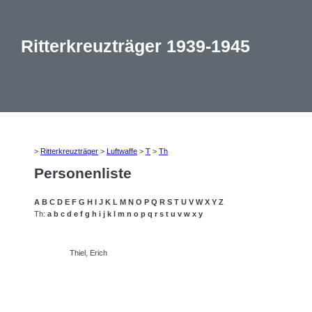
Ritterkreuzträger 1939-1945
>
Ritterkreuzträger
>
Luftwaffe
>
T
>
Th
Personenliste
A
B
C
D
E
F
G
H
I
J
K
L
M
N
O
P
Q
R
S
T
U
V
W
X
Y
Z
Th:
a
b
c
d
e
f
g
h
i
j
k
l
m
n
o
p
q
r
s
t
u
v
w
x
y
Thiel, Erich