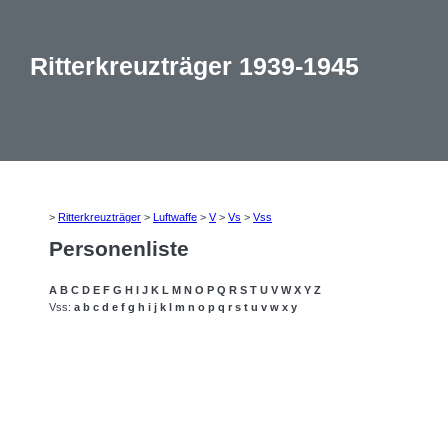
Ritterkreuzträger 1939-1945
>
Ritterkreuzträger
>
Luftwaffe
>
V
>
Vs
>
Vss
Personenliste
A
B
C
D
E
F
G
H
I
J
K
L
M
N
O
P
Q
R
S
T
U
V
W
X
Y
Z
Vss:
a
b
c
d
e
f
g
h
i
j
k
l
m
n
o
p
q
r
s
t
u
v
w
x
y