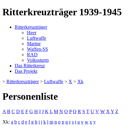
Ritterkreuzträger 1939-1945
Ritterkreuzträger
Heer
Luftwaffe
Marine
Waffen-SS
RAD
Volkssturm
Das Ritterkreuz
Das Projekt
>
Ritterkreuzträger
>
Luftwaffe
>
X
>
Xk
Personenliste
A
B
C
D
E
F
G
H
I
J
K
L
M
N
O
P
Q
R
S
T
U
V
W
X
Y
Z
Xk:
a
b
c
d
e
f
g
h
i
j
k
l
m
n
o
p
q
r
s
t
u
v
w
x
y