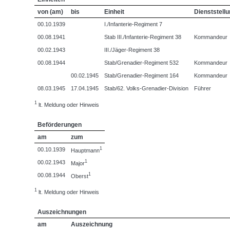
von (am)
bis
Einheit
Dienststellu
00.10.1939
I./Infanterie-Regiment 7
00.08.1941
Stab III./Infanterie-Regiment 38
Kommandeur
00.02.1943
III./Jäger-Regiment 38
00.08.1944
Stab/Grenadier-Regiment 532
Kommandeur
00.02.1945
Stab/Grenadier-Regiment 164
Kommandeur
08.03.1945
17.04.1945
Stab/62. Volks-Grenadier-Division
Führer
1
lt. Meldung oder Hinweis
Beförderungen
am
zum
1
00.10.1939
Hauptmann
1
00.02.1943
Major
1
00.08.1944
Oberst
1
lt. Meldung oder Hinweis
Auszeichnungen
am
Auszeichnung