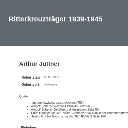
Ritterkreuzträger 1939-1945
Arthur Jüttner
Geburtstag
18.08.1908
Geburtsort
Kattowice
Quelle:
http://en.ww2awards.com/person/7534
Wingolf Scherer Westwall 1944/45 Seite 66
Wingolf Scherer Gefallen und Vergessen Seite 50
Timm Haasler Die 326. Volks-Grenadier-Division in der Ardennenoffens
Helmut Gohlke Geschichte der 363. ID/VGD Seite 160
Einheiten