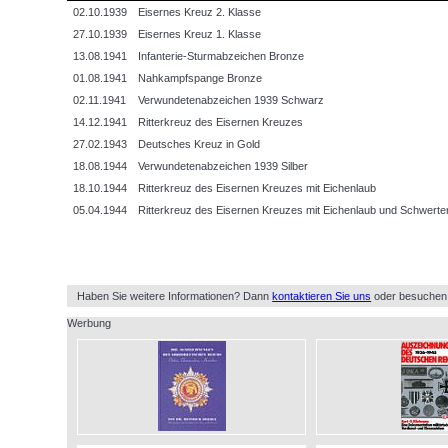
02.10.1939
Eisernes Kreuz 2. Klasse
27.10.1939
Eisernes Kreuz 1. Klasse
13.08.1941
Infanterie-Sturmabzeichen Bronze
01.08.1941
Nahkampfspange Bronze
02.11.1941
Verwundetenabzeichen 1939 Schwarz
14.12.1941
Ritterkreuz des Eisernen Kreuzes
27.02.1943
Deutsches Kreuz in Gold
18.08.1944
Verwundetenabzeichen 1939 Silber
18.10.1944
Ritterkreuz des Eisernen Kreuzes mit Eichenlaub
05.04.1944
Ritterkreuz des Eisernen Kreuzes mit Eichenlaub und Schwerte
Haben Sie weitere Informationen? Dann
kontaktieren Sie uns
oder besuchen
Werbung