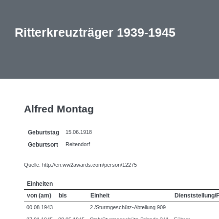
Ritterkreuzträger 1939-1945
Alfred Montag
Geburtstag
15.06.1918
Geburtsort
Reitendorf
Quelle: http://en.ww2awards.com/person/12275
Einheiten
von (am)
bis
Einheit
Dienststellung/
00.08.1943
2./Sturmgeschütz-Abteilung 909