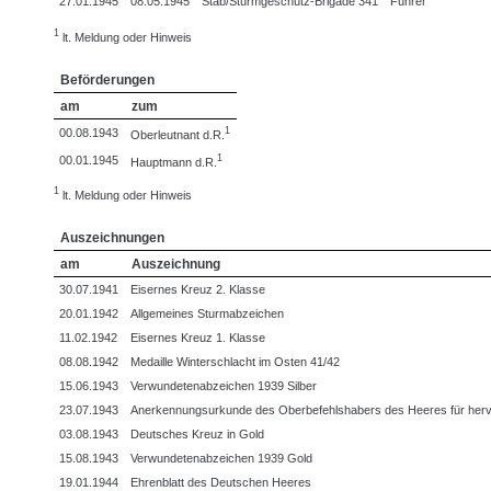
27.01.1945
08.05.1945
Stab/Sturmgeschütz-Brigade 341
Führer
1
lt. Meldung oder Hinweis
Beförderungen
am
zum
1
00.08.1943
Oberleutnant d.R.
1
00.01.1945
Hauptmann d.R.
1
lt. Meldung oder Hinweis
Auszeichnungen
am
Auszeichnung
30.07.1941
Eisernes Kreuz 2. Klasse
20.01.1942
Allgemeines Sturmabzeichen
11.02.1942
Eisernes Kreuz 1. Klasse
08.08.1942
Medaille Winterschlacht im Osten 41/42
15.06.1943
Verwundetenabzeichen 1939 Silber
23.07.1943
Anerkennungsurkunde des Oberbefehlshabers des Heeres für hervo
03.08.1943
Deutsches Kreuz in Gold
15.08.1943
Verwundetenabzeichen 1939 Gold
19.01.1944
Ehrenblatt des Deutschen Heeres