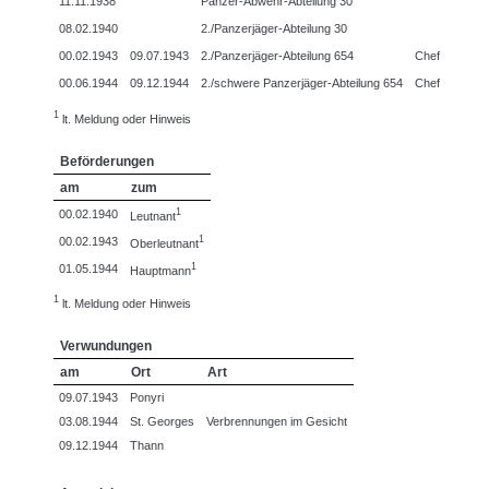
11.11.1938
Panzer-Abwehr-Abteilung 30
08.02.1940
2./Panzerjäger-Abteilung 30
00.02.1943
09.07.1943
2./Panzerjäger-Abteilung 654
Chef
00.06.1944
09.12.1944
2./schwere Panzerjäger-Abteilung 654
Chef
1
lt. Meldung oder Hinweis
Beförderungen
am
zum
1
00.02.1940
Leutnant
1
00.02.1943
Oberleutnant
1
01.05.1944
Hauptmann
1
lt. Meldung oder Hinweis
Verwundungen
am
Ort
Art
09.07.1943
Ponyri
03.08.1944
St. Georges
Verbrennungen im Gesicht
09.12.1944
Thann