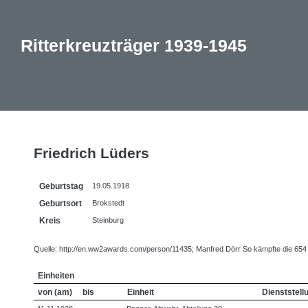
Ritterkreuzträger 1939-1945
Friedrich Lüders
Geburtstag
19.05.1918
Geburtsort
Brokstedt
Kreis
Steinburg
Quelle: http://en.ww2awards.com/person/11435; Manfred Dörr So kämpfte die 654 Sei
Einheiten
von (am)
bis
Einheit
Dienststell