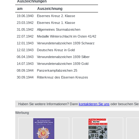
Auszeichnungen
am
Auszeichnung
19.06.1940
Eisernes Kreuz 2. Klasse
23.03.1942
Eisernes Kreuz 1. Klasse
31.05.1942
Allgemeines Sturmabzeichen
22.07.1942
Medaille Winterschlacht im Osten 41/42
12.01.1943
Verwundetenabzeichen 1939 Schwarz
12.02.1943
Deutsches Kreuz in Gold
06.04.1943
Verwundetenabzeichen 1939 Silber
14.07.1943
Verwundetenabzeichen 1939 Gold
08.09.1944
Panzerkampfabzeichen 25
30.09.1944
Ritterkreuz des Eisernen Kreuzes
Haben Sie weitere Informationen? Dann
kontaktieren Sie uns
oder besuchen Sie
Werbung