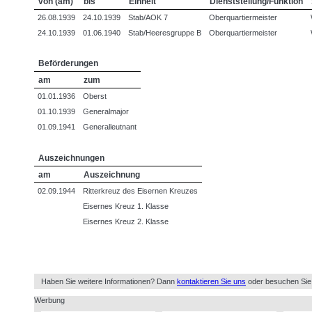
von (am)
bis
Einheit
Dienststellung/Funktion
26.08.1939
24.10.1939
Stab/AOK 7
Oberquartiermeister
24.10.1939
01.06.1940
Stab/Heeresgruppe B
Oberquartiermeister
Beförderungen
am
zum
01.01.1936
Oberst
01.10.1939
Generalmajor
01.09.1941
Generalleutnant
Auszeichnungen
am
Auszeichnung
02.09.1944
Ritterkreuz des Eisernen Kreuzes
Eisernes Kreuz 1. Klasse
Eisernes Kreuz 2. Klasse
Haben Sie weitere Informationen? Dann
kontaktieren Sie uns
oder besuchen Sie
Werbung