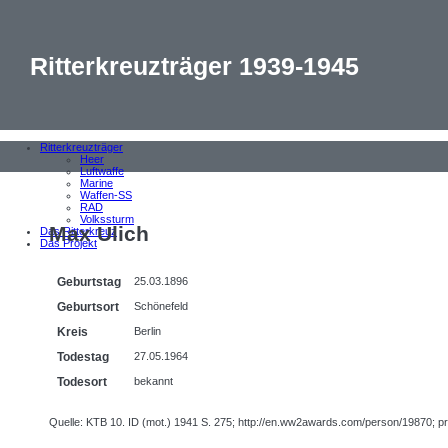
Ritterkreuzträger 1939-1945
Ritterkreuzträger
Heer
Luftwaffe
Marine
Waffen-SS
RAD
Volkssturm
Max Ulich
Das Ritterkreuz
Das Projekt
Geburtstag
25.03.1896
Geburtsort
Schönefeld
Kreis
Berlin
Todestag
27.05.1964
Todesort
bekannt
Quelle: KTB 10. ID (mot.) 1941 S. 275; http://en.ww2awards.com/person/19870; pr