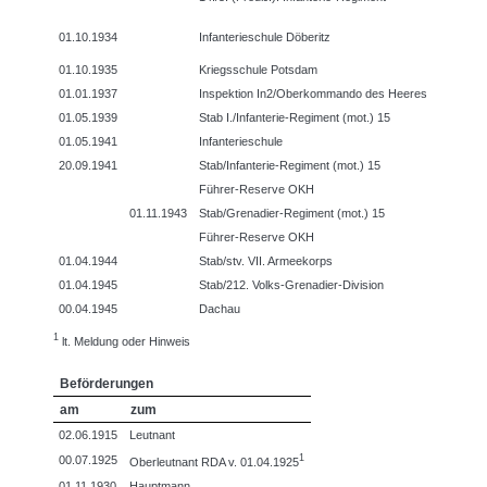
01.10.1934
Infanterieschule Döberitz
01.10.1935
Kriegsschule Potsdam
01.01.1937
Inspektion In2/Oberkommando des Heeres
01.05.1939
Stab I./Infanterie-Regiment (mot.) 15
01.05.1941
Infanterieschule
20.09.1941
Stab/Infanterie-Regiment (mot.) 15
Führer-Reserve OKH
01.11.1943
Stab/Grenadier-Regiment (mot.) 15
Führer-Reserve OKH
01.04.1944
Stab/stv. VII. Armeekorps
01.04.1945
Stab/212. Volks-Grenadier-Division
00.04.1945
Dachau
1
lt. Meldung oder Hinweis
Beförderungen
am
zum
02.06.1915
Leutnant
1
00.07.1925
Oberleutnant RDA v. 01.04.1925
01.11.1930
Hauptmann