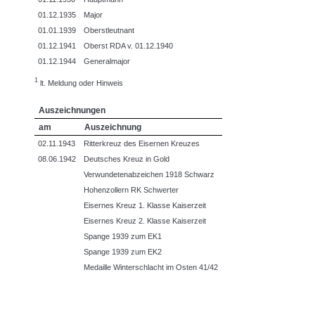
01.12.1935
Major
01.01.1939
Oberstleutnant
01.12.1941
Oberst RDA v. 01.12.1940
01.12.1944
Generalmajor
1
lt. Meldung oder Hinweis
Auszeichnungen
am
Auszeichnung
02.11.1943
Ritterkreuz des Eisernen Kreuzes
08.06.1942
Deutsches Kreuz in Gold
Verwundetenabzeichen 1918 Schwarz
Hohenzollern RK Schwerter
Eisernes Kreuz 1. Klasse Kaiserzeit
Eisernes Kreuz 2. Klasse Kaiserzeit
Spange 1939 zum EK1
Spange 1939 zum EK2
Medaille Winterschlacht im Osten 41/42