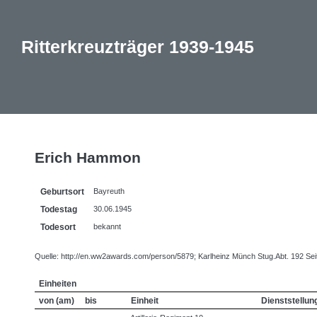
Ritterkreuzträger 1939-1945
Erich Hammon
Geburtsort
Bayreuth
Todestag
30.06.1945
Todesort
bekannt
Quelle: http://en.ww2awards.com/person/5879; Karlheinz Münch Stug.Abt. 192 Seite
Einheiten
von (am)
bis
Einheit
Dienststellun