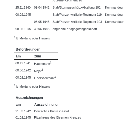
Artillerie-Regiment 10
25.11.1940
09.04.1942
Stab/Sturmgeschütz-Abteilung 192
Kommandeur
00.02.1945
Stab/Panzer-Artillerie-Regiment 119
Kommandeur
08.05.1945
Stab/Panzer-Artillerie-Regiment 103
Kommandeur
08.05.1945
30.06.1945
englische Kriegsgefangenschaft
1
lt. Meldung oder Hinweis
Beförderungen
am
zum
1
00.12.1941
Hauptmann
1
00.00.1942
Major
1
00.02.1945
Oberstleutnant
1
lt. Meldung oder Hinweis
Auszeichnungen
am
Auszeichnung
21.03.1942
Deutsches Kreuz in Gold
01.02.1945
Ritterkreuz des Eisernen Kreuzes