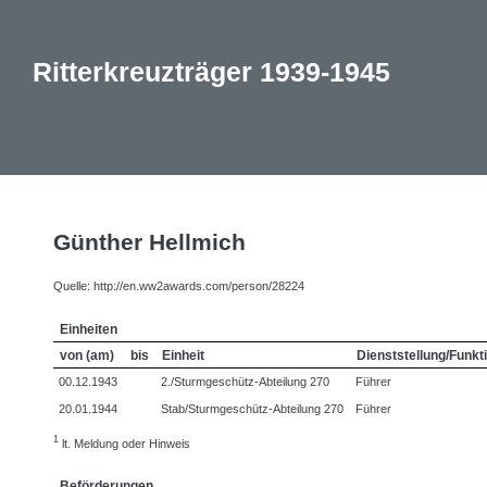
Ritterkreuzträger 1939-1945
Günther Hellmich
Quelle: http://en.ww2awards.com/person/28224
Einheiten
von (am)
bis
Einheit
Dienststellung/Funkt
00.12.1943
2./Sturmgeschütz-Abteilung 270
Führer
20.01.1944
Stab/Sturmgeschütz-Abteilung 270
Führer
1
lt. Meldung oder Hinweis
Beförderungen