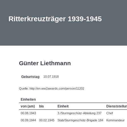
Ritterkreuzträger 1939-1945
Günter Liethmann
Geburtstag
10.07.1918
Quelle: http://en.ww2awards.com/person/11202
Einheiten
von (am)
bis
Einheit
Dienststellu
00.08.1943
3./Sturmgeschütz-Abteilung 237
Chef
00.09.1944
00.02.1945
Stab/Sturmgeschütz-Brigade 184
Kommandeur