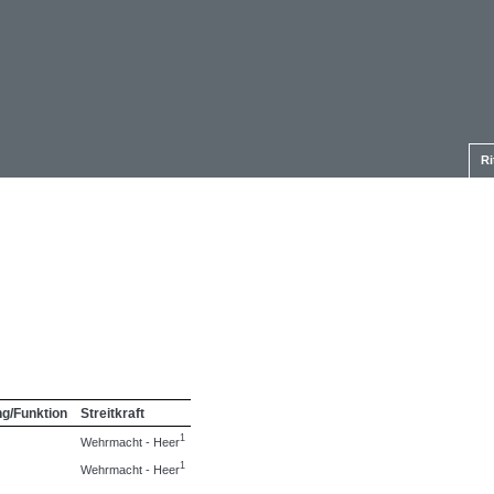
Ri
ng/Funktion
Streitkraft
1
Wehrmacht - Heer
1
Wehrmacht - Heer