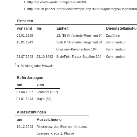
http://en.ww2awards.com/person/46384
http://forum.panzer-archiv.de/viewtopic.php?t=8699&postdays=0&postord
Einheiten
von (am)
bis
Einheit
Dienststellung/Fu
03.01.1939
13. (IG)/Infanterie-Regiment 84
Zugführer
15.01.1943
Stab II./Grenadier-Regiment 84
Kommandeur
Divisions-Kampfschule 104
Kommandeur
28.07.1943
23.10.1943
Stab/Feld-Ersatz-Bataillon 104
Kommandeur
1
lt. Meldung oder Hinweis
Beförderungen
am
zum
01.04.1937
Leutnant (917)
01.01.1943
Major (68)
Auszeichnungen
am
Auszeichnung
19.12.1943
Ritterkreuz des Eisernen Kreuzes
Eisernes Kreuz 1. Klasse