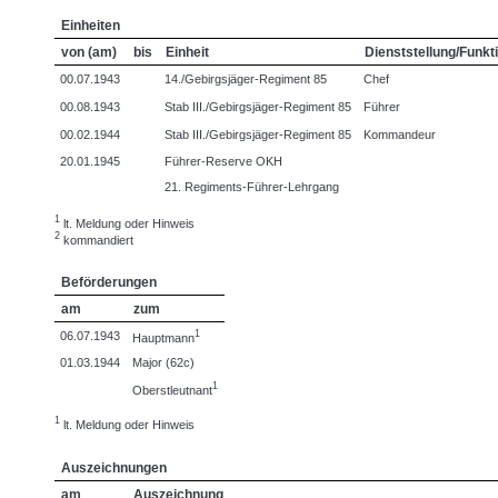
Einheiten
von (am)
bis
Einheit
Dienststellung/Funkt
00.07.1943
14./Gebirgsjäger-Regiment 85
Chef
00.08.1943
Stab III./Gebirgsjäger-Regiment 85
Führer
00.02.1944
Stab III./Gebirgsjäger-Regiment 85
Kommandeur
20.01.1945
Führer-Reserve OKH
21. Regiments-Führer-Lehrgang
1
lt. Meldung oder Hinweis
2
kommandiert
Beförderungen
am
zum
1
06.07.1943
Hauptmann
01.03.1944
Major (62c)
1
Oberstleutnant
1
lt. Meldung oder Hinweis
Auszeichnungen
am
Auszeichnung