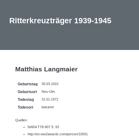
Ritterkreuzträger 1939-1945
Matthias Langmaier
Geburtstag
30.03.1910
Geburtsort
Neu-Ulm
Todestag
31.01.1972
Todesort
bekannt
Quellen:
NARA T78-907 S. 93
http://en.ww2awards.com/person/10931