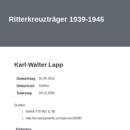
Ritterkreuzträger 1939-1945
Karl-Walter Lapp
Geburtstag
02.05.1913
Geburtsort
Gießen
Todestag
19.12.2005
Quellen:
NARA T78-907 S. 95
http://en.ww2awards.com/person/35587
Einheiten