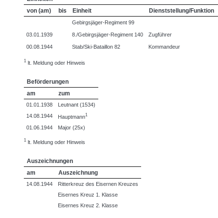
von (am)
bis
Einheit
Dienststellung/Funktion
Gebirgsjäger-Regiment 99
03.01.1939
8./Gebirgsjäger-Regiment 140
Zugführer
00.08.1944
Stab/Ski-Bataillon 82
Kommandeur
1
lt. Meldung oder Hinweis
Beförderungen
am
zum
01.01.1938
Leutnant (1534)
1
14.08.1944
Hauptmann
01.06.1944
Major (25x)
1
lt. Meldung oder Hinweis
Auszeichnungen
am
Auszeichnung
14.08.1944
Ritterkreuz des Eisernen Kreuzes
Eisernes Kreuz 1. Klasse
Eisernes Kreuz 2. Klasse