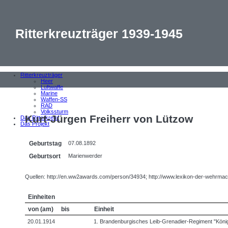
Ritterkreuzträger 1939-1945
Ritterkreuzträger
Heer
Luftwaffe
Marine
Waffen-SS
RAD
Volkssturm
Kurt-Jürgen Freiherr von Lützow
Das Ritterkreuz
Das Projekt
Geburtstag
07.08.1892
Geburtsort
Marienwerder
Quellen: http://en.ww2awards.com/person/34934; http://www.lexikon-der-wehrmach
Einheiten
von (am)
bis
Einheit
20.01.1914
1. Brandenburgisches Leib-Grenadier-Regiment "König F