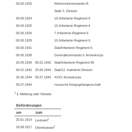
00.00.1920
Wehrkreiskommando III
Stab/ 3. Division
00.00.1924
16./Infanterie-Regiment 6
00.04.1925
15./Infanterie-Regiment 6
00.00.1926
7./Infanterie-Regiment 6
00.00.1929
10./Infanterie-Regiment 6
00.00.1931
Stab/Infanterie-Regiment 6
00.00.1938
Generalkommando II. Armeekorps
26.09.1939
00.02.1942
Stab/Infanterie-Regiment 89
00.02.1942
25.06.1944
Stab/12. Inafnterie-Division
25.06.1944
05.07.1944
XXXV. Armeekorps
05.07.1944
russische Kriegsgefangenschaft
1
lt. Meldung oder Hinweis
Beförderungen
am
zum
1
20.01.1914
Leutnant
1
18.08.1917
Oberleutnant