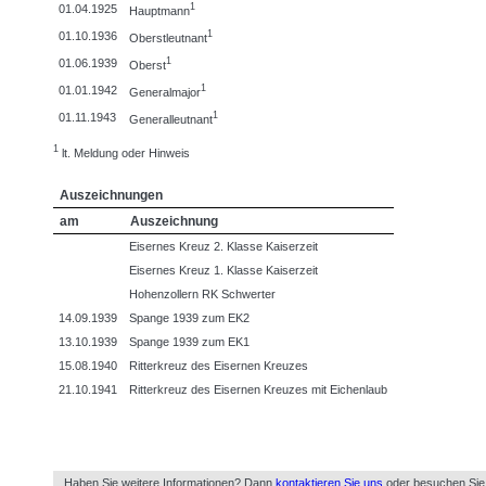
1
01.04.1925
Hauptmann
1
01.10.1936
Oberstleutnant
1
01.06.1939
Oberst
1
01.01.1942
Generalmajor
1
01.11.1943
Generalleutnant
1
lt. Meldung oder Hinweis
Auszeichnungen
am
Auszeichnung
Eisernes Kreuz 2. Klasse Kaiserzeit
Eisernes Kreuz 1. Klasse Kaiserzeit
Hohenzollern RK Schwerter
14.09.1939
Spange 1939 zum EK2
13.10.1939
Spange 1939 zum EK1
15.08.1940
Ritterkreuz des Eisernen Kreuzes
21.10.1941
Ritterkreuz des Eisernen Kreuzes mit Eichenlaub
Haben Sie weitere Informationen? Dann
kontaktieren Sie uns
oder besuchen Sie