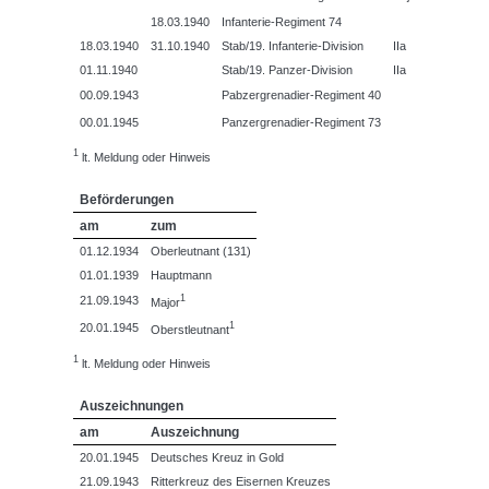
18.03.1940
Infanterie-Regiment 74
18.03.1940
31.10.1940
Stab/19. Infanterie-Division
IIa
01.11.1940
Stab/19. Panzer-Division
IIa
00.09.1943
Pabzergrenadier-Regiment 40
00.01.1945
Panzergrenadier-Regiment 73
1
lt. Meldung oder Hinweis
Beförderungen
am
zum
01.12.1934
Oberleutnant (131)
01.01.1939
Hauptmann
1
21.09.1943
Major
1
20.01.1945
Oberstleutnant
1
lt. Meldung oder Hinweis
Auszeichnungen
am
Auszeichnung
20.01.1945
Deutsches Kreuz in Gold
21.09.1943
Ritterkreuz des Eisernen Kreuzes