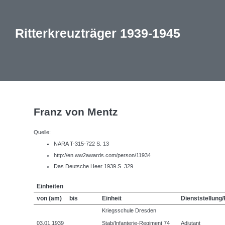
Ritterkreuzträger 1939-1945
Franz von Mentz
Quelle:
NARA T-315-722 S. 13
http://en.ww2awards.com/person/11934
Das Deutsche Heer 1939 S. 329
Einheiten
von (am)
bis
Einheit
Dienststellung/
Kriegsschule Dresden
03.01.1939
Stab/Infanterie-Regiment 74
Adjutant