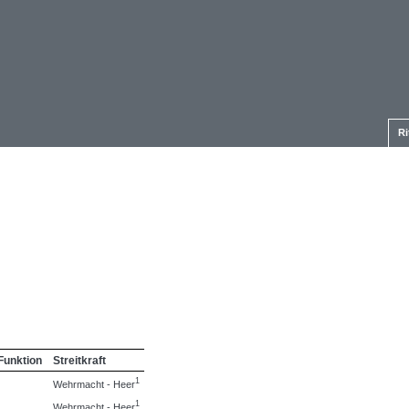
Ri
Funktion
Streitkraft
1
Wehrmacht - Heer
1
Wehrmacht - Heer