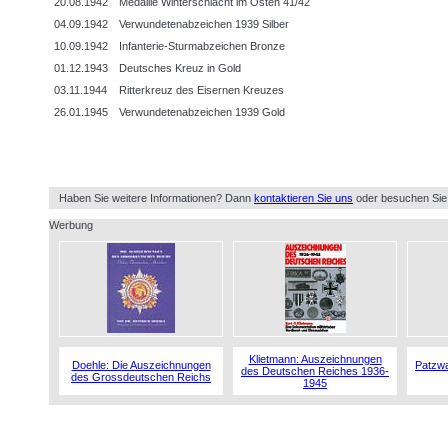
20.08.1942
Medaille Winterschlacht im Osten 41/42
04.09.1942
Verwundetenabzeichen 1939 Silber
10.09.1942
Infanterie-Sturmabzeichen Bronze
01.12.1943
Deutsches Kreuz in Gold
03.11.1944
Ritterkreuz des Eisernen Kreuzes
26.01.1945
Verwundetenabzeichen 1939 Gold
Haben Sie weitere Informationen? Dann
kontaktieren Sie uns
oder besuchen Sie
Werbung
Klietmann: Auszeichnungen
Doehle: Die Auszeichnungen
Patzwa
des Deutschen Reiches 1936-
des Grossdeutschen Reichs
1945