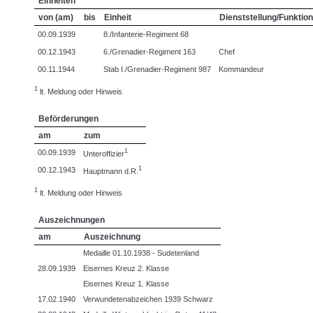
Einheiten
von (am)
bis
Einheit
Dienststellung/Funktion
00.09.1939
8./Infanterie-Regiment 68
00.12.1943
6./Grenadier-Regiment 163
Chef
00.11.1944
Stab I./Grenadier-Regiment 987
Kommandeur
1
lt. Meldung oder Hinweis
Beförderungen
am
zum
1
00.09.1939
Unteroffizier
1
00.12.1943
Hauptmann d.R.
1
lt. Meldung oder Hinweis
Auszeichnungen
am
Auszeichnung
Medaille 01.10.1938 - Sudetenland
28.09.1939
Eisernes Kreuz 2. Klasse
Eisernes Kreuz 1. Klasse
17.02.1940
Verwundetenabzeichen 1939 Schwarz