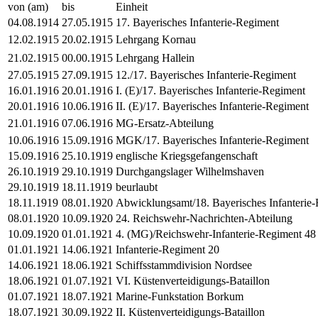
von (am)
bis
Einheit
04.08.1914
27.05.1915
17. Bayerisches Infanterie-Regiment
12.02.1915
20.02.1915
Lehrgang Kornau
21.02.1915
00.00.1915
Lehrgang Hallein
27.05.1915
27.09.1915
12./17. Bayerisches Infanterie-Regiment
16.01.1916
20.01.1916
I. (E)/17. Bayerisches Infanterie-Regiment
20.01.1916
10.06.1916
II. (E)/17. Bayerisches Infanterie-Regiment
21.01.1916
07.06.1916
MG-Ersatz-Abteilung
10.06.1916
15.09.1916
MGK/17. Bayerisches Infanterie-Regiment
15.09.1916
25.10.1919
englische Kriegsgefangenschaft
26.10.1919
29.10.1919
Durchgangslager Wilhelmshaven
29.10.1919
18.11.1919
beurlaubt
18.11.1919
08.01.1920
Abwicklungsamt/18. Bayerisches Infanterie
08.01.1920
10.09.1920
24. Reichswehr-Nachrichten-Abteilung
10.09.1920
01.01.1921
4. (MG)/Reichswehr-Infanterie-Regiment 48
01.01.1921
14.06.1921
Infanterie-Regiment 20
14.06.1921
18.06.1921
Schiffsstammdivision Nordsee
18.06.1921
01.07.1921
VI. Küstenverteidigungs-Bataillon
01.07.1921
18.07.1921
Marine-Funkstation Borkum
18.07.1921
30.09.1922
II. Küstenverteidigungs-Bataillon