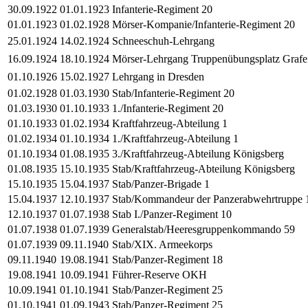
30.09.1922
01.01.1923
Infanterie-Regiment 20
01.01.1923
01.02.1928
Mörser-Kompanie/Infanterie-Regiment 20
25.01.1924
14.02.1924
Schneeschuh-Lehrgang
16.09.1924
18.10.1924
Mörser-Lehrgang Truppenübungsplatz Graf
01.10.1926
15.02.1927
Lehrgang in Dresden
01.02.1928
01.03.1930
Stab/Infanterie-Regiment 20
01.03.1930
01.10.1933
1./Infanterie-Regiment 20
01.10.1933
01.02.1934
Kraftfahrzeug-Abteilung 1
01.02.1934
01.10.1934
1./Kraftfahrzeug-Abteilung 1
01.10.1934
01.08.1935
3./Kraftfahrzeug-Abteilung Königsberg
01.08.1935
15.10.1935
Stab/Kraftfahrzeug-Abteilung Königsberg
15.10.1935
15.04.1937
Stab/Panzer-Brigade 1
15.04.1937
12.10.1937
Stab/Kommandeur der Panzerabwehrtruppe 
12.10.1937
01.07.1938
Stab I./Panzer-Regiment 10
01.07.1938
01.07.1939
Generalstab/Heeresgruppenkommando 59
01.07.1939
09.11.1940
Stab/XIX. Armeekorps
09.11.1940
19.08.1941
Stab/Panzer-Regiment 18
19.08.1941
10.09.1941
Führer-Reserve OKH
10.09.1941
01.10.1941
Stab/Panzer-Regiment 25
01.10.1941
01.09.1943
Stab/Panzer-Regiment 25