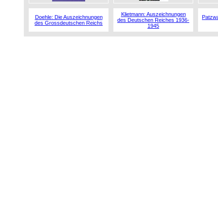
Klietmann: Auszeichnungen
Doehle: Die Auszeichnungen
Patzwa
des Deutschen Reiches 1936-
des Grossdeutschen Reichs
1945