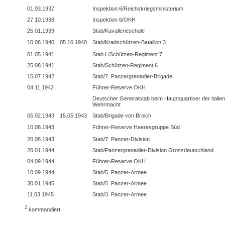
01.03.1937
Inspektion 6/Reichskriegsministerium
27.10.1938
Inspektion 6/OKH
25.01.1939
Stab/Kavallerieschule
10.08.1940
05.10.1940
Stab/Kradschützen-Bataillon 3
01.05.1941
Stab I./Schützen-Regiment 7
25.08.1941
Stab/Schützen-Regiment 6
15.07.1942
Stab/7. Panzergrenadier-Brigade
04.11.1942
Führer-Reserve OKH
Deutscher Generalstab beim Hauptquartioer der italie
Wehrmacht
05.02.1943
15.05.1943
Stab/Brigade von Broich
10.08.1943
Führer-Reserve Heeresgruppe Süd
20.08.1943
Stab/7. Panzer-Division
20.01.1944
Stab/Panzergrenadier-Division Grossdeutschland
04.09.1944
Führer-Reserve OKH
10.09.1944
Stab/5. Panzer-Armee
30.01.1945
Stab/5. Panzer-Armee
11.03.1945
Stab/3. Panzer-Armee
2
kommandiert