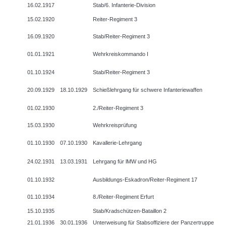
16.02.1917
Stab/6. Infanterie-Division
15.02.1920
Reiter-Regiment 3
16.09.1920
Stab/Reiter-Regiment 3
01.01.1921
Wehrkreiskommando I
01.10.1924
Stab/Reiter-Regiment 3
20.09.1929
18.10.1929
Schießlehrgang für schwere Infanteriewaffen
01.02.1930
2./Reiter-Regiment 3
15.03.1930
Wehrkreisprüfung
01.10.1930
07.10.1930
Kavallerie-Lehrgang
24.02.1931
13.03.1931
Lehrgang für lMW und HG
01.10.1932
Ausbildungs-Eskadron/Reiter-Regiment 17
01.10.1934
8./Reiter-Regiment Erfurt
15.10.1935
Stab/Kradschützen-Bataillon 2
21.01.1936
30.01.1936
Unterweisung für Stabsoffiziere der Panzertruppe