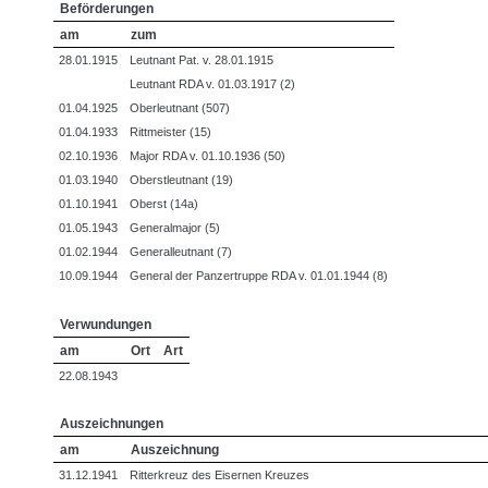
Beförderungen
am
zum
28.01.1915
Leutnant Pat. v. 28.01.1915
Leutnant RDA v. 01.03.1917 (2)
01.04.1925
Oberleutnant (507)
01.04.1933
Rittmeister (15)
02.10.1936
Major RDA v. 01.10.1936 (50)
01.03.1940
Oberstleutnant (19)
01.10.1941
Oberst (14a)
01.05.1943
Generalmajor (5)
01.02.1944
Generalleutnant (7)
10.09.1944
General der Panzertruppe RDA v. 01.01.1944 (8)
Verwundungen
am
Ort
Art
22.08.1943
Auszeichnungen
am
Auszeichnung
31.12.1941
Ritterkreuz des Eisernen Kreuzes