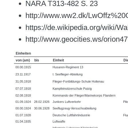
NARA T313-482 S. 23
http://www.ww2.dk/LwOffz%20
https://de.wikipedia.org/wiki/W
http://www.geocities.ws/or
Einheiten
von (am)
bis
Einheit
Di
00.00.1915
Husaren-Regiment 13
23.11.1917
I. Seeflieger-Abteilung
31.05.1918
Flieger-Fortbildungs-Schule Holtenau
07.07.1918
Kampfeinsitzerschule Putzig
02.08.1918
Kommando der Flieger/Marinekorps Flandern
01.09.1924
28.02.1926
Junkers Luftverkehr
Pilo
00.00.1924
30.06.1928
Seeflugzeug-Versuchsabteilung
01.07.1928
Deutsche Luftfahrtindustrie
Flu
01.04.1935
Luftwaffe
Infanterie-Lehrgang Königsbrück