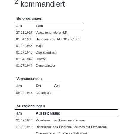
2
kommandiert
Beförderungen
am
zum
27.01.1917
Vizewachtmeister d.R.
01.04.1935
Hauptmann RDA v. 01.05.1935
01.02.1938
Major
01.07.1940
Oberstleutnant
01.04.1942
Oberst
01.07.1944
Generalmajor
Verwundungen
am
Ort
Art
09.04.1943
Grambalia
Auszeichnungen
am
Auszeichnung
21.07.1940
Ritterkreuz des Eisernen Kreuzes
17.02.1942
Ritterkreuz des Eisernen Kreuzes mit Eichenlaub
Eisernes Kreuz 2. Klasse Kaiserzeit