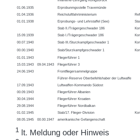
01.06.1935
Erprobunmgsstelle Travemünde
01.04.1936
Reichsluftfahrtministerium
Ref
01.01.1938
Erprobungs- und Lehrstaffel (See)
Sta
Stab II./Trägergeschwader 186
Ko
15.09.1939
Stab I./Trägergeschwader 186
Ko
00.07.1940
Stab III./Sturzkampfgeschwader 1
Ko
00.00.1940
Stab/Sturzkampfgeschwader 1
Ko
01.01.1943
Fliegerführer 1
15.03.1943
09.04.1943
Fliegerführer 3
24.06.1943
Frontfliegersammelgruppe
Führer-Reserve Oberbefehlshaber der Luftwaffe
17.09.1943
Luftwaffen-Kommando Südost
00.09.1943
Fliegerführer Albanien
30.04.1944
Fliegerführer Kroatien
29.08.1944
Fliegerführer Nordbalkan
01.02.1945
Stab/17. Flieger-Division
Ko
08.05.1945
00.00.1947
amerikanische Gefangenschaft
1
lt. Meldung oder Hinweis